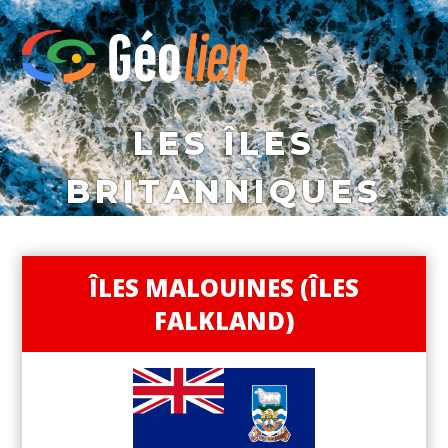
LES ÎLES
BRITANNIQUES
ÎLES MALOUINES (ÎLES
FALKLAND)