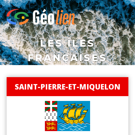
LES ÎLES
FRANÇAISES
SAINT-PIERRE-ET-MIQUELON