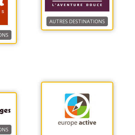
AUTRES DESTINATIONS
ONS
ONS