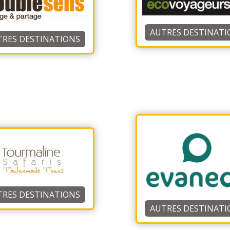
AUTRES DESTINATI
TRES DESTINATIONS
TRES DESTINATIONS
AUTRES DESTINATI