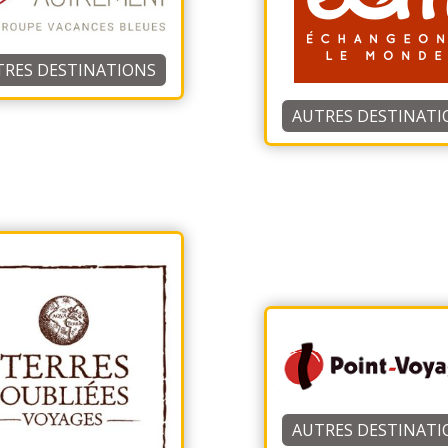
TRES DESTINATIONS
AUTRES DESTINATI
AUTRES DESTINATI