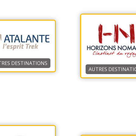
TRES DESTINATIONS
AUTRES DESTINATI