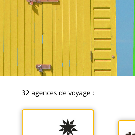
32
agences de voyage :