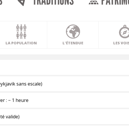
S
TRADITIONS
PATRIM
LA POPULATION
L'ÉTENDUE
LES VOI
eykjavik sans escale)
er : − 1 heure
té valide)