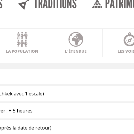
S
TRADITIONS
PATRIM
LA POPULATION
L'ÉTENDUE
LES VOI
ichkek avec 1 escale)
ver : + 5 heures
près la date de retour)