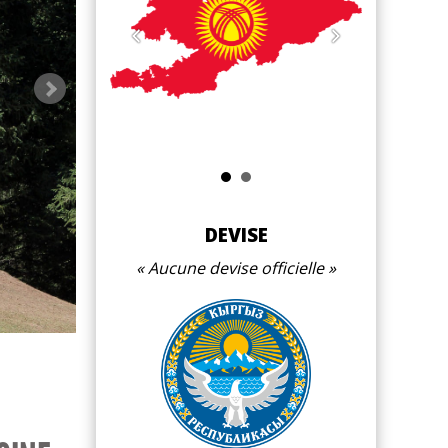
Sadyr Ja
DEVISE
Aucune devise officielle