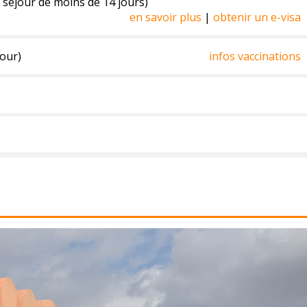
n séjour de moins de 14 jours)
en savoir plus
|
obtenir un e-visa
jour)
infos vaccinations