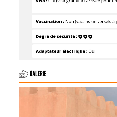
Visa :
Oui (visa gratuit à l'arrivée pour u
Vaccination :
Non (vaccins universels à 
Degré de sécurité :
Adaptateur électrique :
Oui
GALERIE