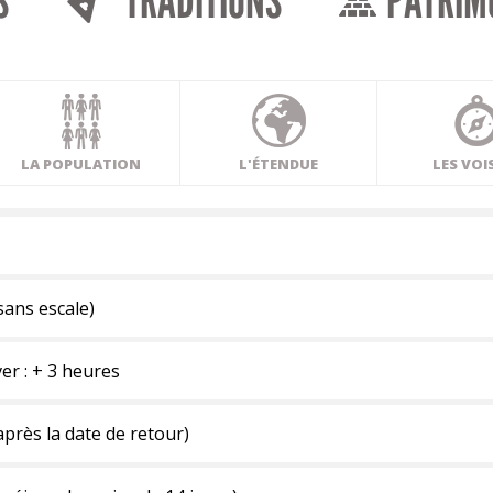
S
TRADITIONS
PATRIM
LA POPULATION
L'ÉTENDUE
LES VOI
sans escale)
ver : + 3 heures
près la date de retour)