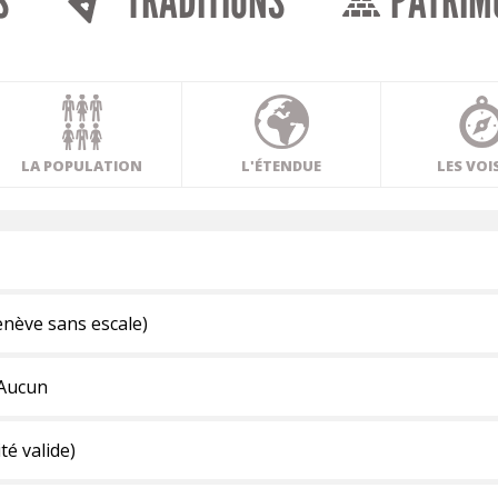
S
TRADITIONS
PATRIM
LA POPULATION
L'ÉTENDUE
LES VOI
enève sans escale)
 Aucun
té valide)