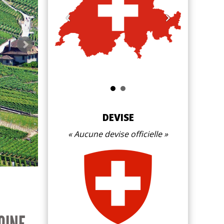
Guy Par
DEVISE
Aucune devise officielle