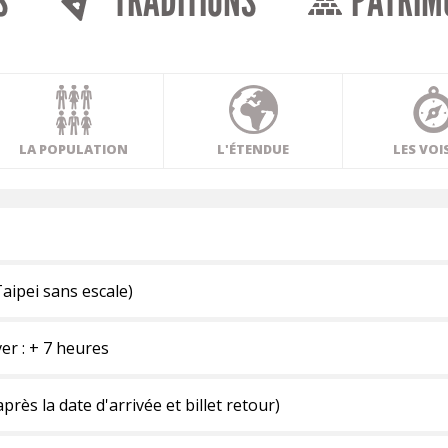
S
TRADITIONS
PATRIM
LA POPULATION
L'ÉTENDUE
LES VOI
Taipei sans escale)
ver : + 7 heures
rès la date d'arrivée et billet retour)