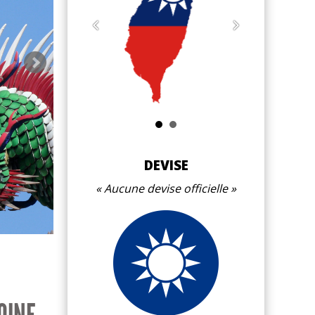
Lai Chi
Rép
DEVISE
Aucune devise officielle