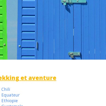
ekking et aventure
Chili
Equateur
Ethiopie