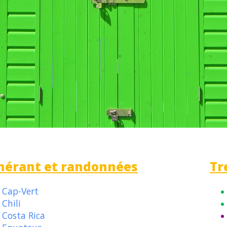
inérant et randonnées
Tr
Cap-Vert
Chili
Costa Rica