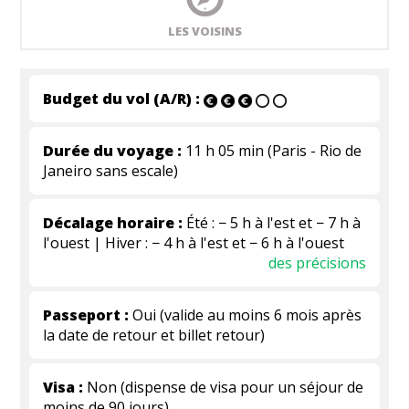
LES VOISINS
Budget du vol (A/R) :
Durée du voyage :
11 h 05 min (Paris - Rio de
Janeiro sans escale)
Décalage horaire :
Été : − 5 h à l'est et − 7 h à
l'ouest | Hiver : − 4 h à l'est et − 6 h à l'ouest
des précisions
Passeport :
Oui (valide au moins 6 mois après
la date de retour et billet retour)
Visa :
Non (dispense de visa pour un séjour de
moins de 90 jours)