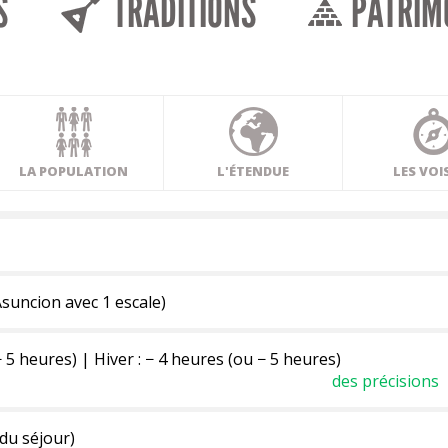
S
TRADITIONS
PATRIM
LA POPULATION
L'ÉTENDUE
LES VOI
Asuncion avec 1 escale)
− 5 heures) | Hiver : − 4 heures (ou − 5 heures)
des précisions
 du séjour)