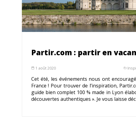
Partir.com : partir en vaca
1 août 2020
Insp
calendar_today
folder_open
Cet été, les événements nous ont encouragés
France ! Pour trouver de l’inspiration, Partir
guide bien complet 100 % made in Lyon élabor
découvertes authentiques ». Je vous laisse dé