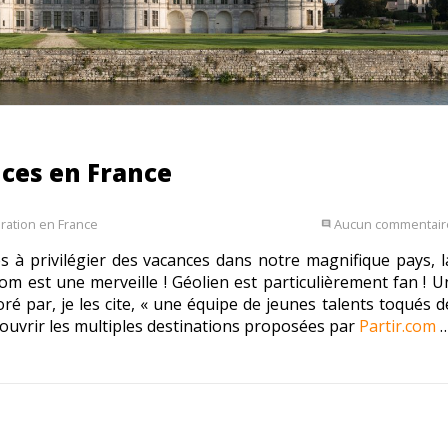
nces en France
iration en France
Aucun commentair
comment
 à privilégier des vacances dans notre magnifique pays, l
.com est une merveille ! Géolien est particulièrement fan ! U
é par, je les cite, « une équipe de jeunes talents toqués d
couvrir les multiples destinations proposées par
Partir.com