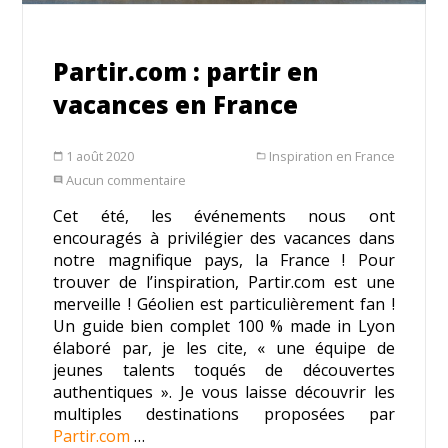
Partir.com : partir en
vacances en France
1 août 2020
Inspiration en France
calendar_today
folder_open
Aucun commentaire
comment
Cet été, les événements nous ont
encouragés à privilégier des vacances dans
notre magnifique pays, la France ! Pour
trouver de l’inspiration, Partir.com est une
merveille ! Géolien est particulièrement fan !
Un guide bien complet 100 % made in Lyon
élaboré par, je les cite, « une équipe de
jeunes talents toqués de découvertes
authentiques ». Je vous laisse découvrir les
multiples destinations proposées par
Partir.com
…