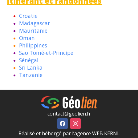
Itinérant et randonnées
Croatie
Madagascar
Mauritanie
Oman
Philippines
Sao Tomé-et-Principe
Sénégal
Sri Lanka
Tanzanie
contact@geolien.fr
Réalisé et hébergé par l’agence WEB KERNL