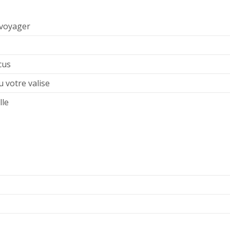
 voyager
cus
u votre valise
lle