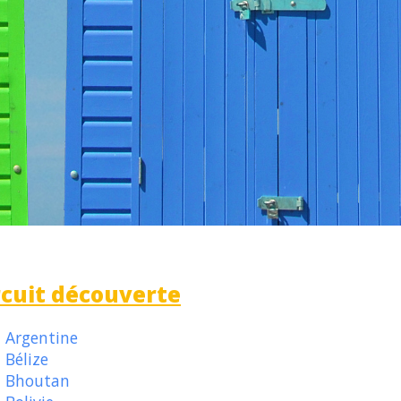
rcuit découverte
Argentine
Bélize
Bhoutan