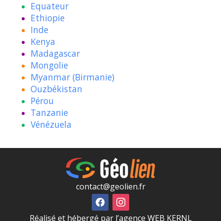
Equateur
Ethiopie
Inde
Kenya
Madagascar
Mongolie
Myanmar (Birmanie)
Ouzbékistan
Pérou
Tanzanie
Vénézuela
contact@geolien.fr
Réalisé et hébergé par l’agence WEB KERNL