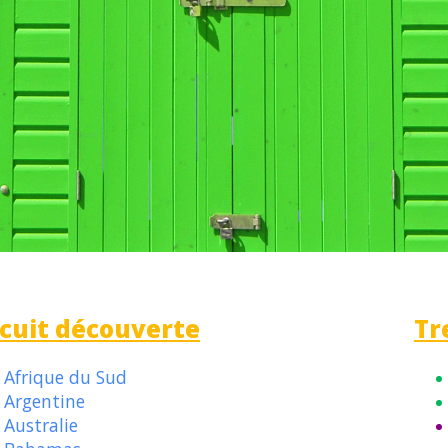
rcuit découverte
Tr
Afrique du Sud
Argentine
Australie