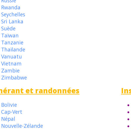
Russie
Rwanda
Seychelles
Sri Lanka
Suède
Taïwan
Tanzanie
Thaïlande
Vanuatu
Vietnam
Zambie
Zimbabwe
inérant et randonnées
In
Bolivie
Cap-Vert
Népal
Nouvelle-Zélande