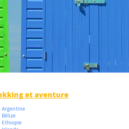
ekking et aventure
Argentine
Bélize
Ethiopie