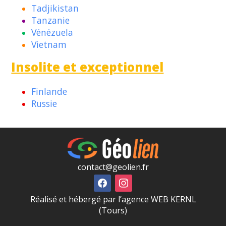
Tadjikistan
Tanzanie
Vénézuela
Vietnam
Insolite et exceptionnel
Finlande
Russie
contact@geolien.fr
Réalisé et hébergé par l’agence WEB KERNL
(Tours)